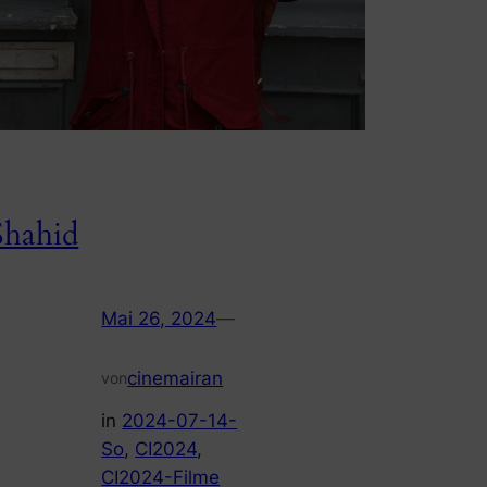
Shahid
Mai 26, 2024
—
cinemairan
von
in
2024-07-14-
So
, 
CI2024
, 
CI2024-Filme