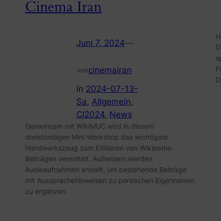
Cinema Iran
H
Juni 7, 2024
—
D
s
F
cinemairan
von
D
in
2024-07-13-
Sa
, 
Allgemein
, 
CI2024
, 
News
Gemeinsam mit WikiMUC wird in diesem
dreistündigen Mini-Workshop das wichtigste
Handwerkszeug zum Editieren von Wikipedia-
Beiträgen vermittelt. Außerdem werden
Audioaufnahmen erstellt, um bestehende Beiträge
mit Aussprachehinweisen zu persischen Eigennamen
zu ergänzen.