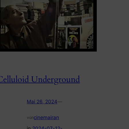
Celluloid Underground
Mai 26, 2024
—
cinemairan
von
in
2024-07-12-