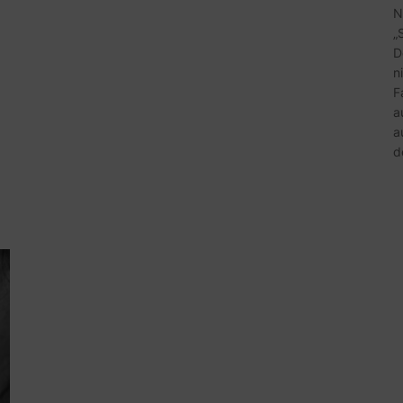
N
„
D
n
F
a
a
d