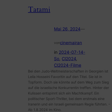
Tatami
Mai 26, 2024
—
cinemairan
von
in
2024-07-14-
So
, 
CI2024
, 
CI2024-Filme
Bei den Judo-Weltmeisterschaften in Georgien ist
Leila Hosseini Favoritin auf den Titel. Sie ist in
Topform. Doch sie könnte auf dem Weg zum Sieg
auf die israelische Konkurrentin treffen. Hinter der
Kulissen entspinnt sich ein Machtkampf. Ein
politischer Sport-Thriller, bei dem erstmals eine
Iranerin und ein Israeli gemeinsam Regie führten. –
Ab 1.8.2024 im Kino.