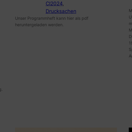
CI2024
, 
M
Drucksachen
U
Unser Programmheft kann hier als pdf
m
heruntergeladen werden.
M
D
1
S
A
g.