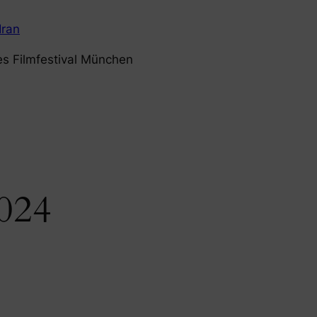
Iran
es Filmfestival München
024