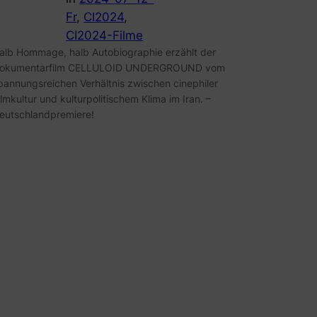
Fr
, 
CI2024
, 
CI2024-Filme
alb Hommage, halb Autobiographie erzählt der
okumentarfilm CELLULOID UNDERGROUND vom
pannungsreichen Verhältnis zwischen cinephiler
ilmkultur und kulturpolitischem Klima im Iran. –
eutschlandpremiere!