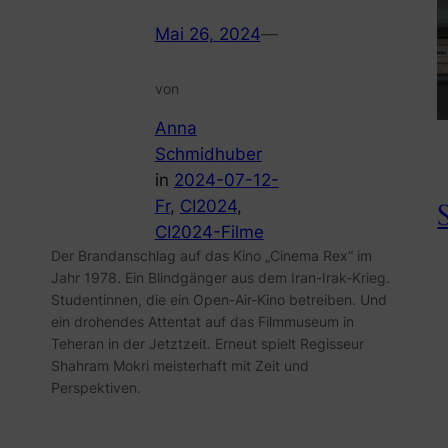
Mai 26, 2024
—
von
Anna
Schmidhuber
in
2024-07-12-
Fr
, 
CI2024
, 
CI2024-Filme
Der Brandanschlag auf das Kino „Cinema Rex“ im
Jahr 1978. Ein Blindgänger aus dem Iran-Irak-Krieg.
Studentinnen, die ein Open-Air-Kino betreiben. Und
ein drohendes Attentat auf das Filmmuseum in
Teheran in der Jetztzeit. Erneut spielt Regisseur
Shahram Mokri meisterhaft mit Zeit und
Perspektiven.