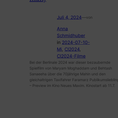
Juli 4, 2024
—
von
Anna
Schmidhuber
in
2024-07-10-
Mi
, 
CI2024
, 
CI2024-Filme
Bei der Berlinale 2024 war dieser bezaubernde
Spielfilm von Maryam Moghaddam und Behtash
Sanaeeha über die 70jährige Mahin und den
gleichaltrigen Taxifahrer Faramarz Publikumslieblin
– Preview im Kino Neues Maxim. Kinostart ab 11.7.