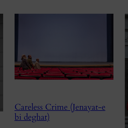
Careless Crime (Jenayat-e
bi deghat)