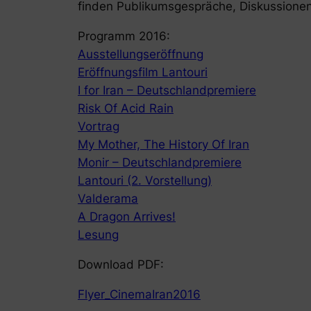
finden Publikumsgespräche, Diskussionen
Programm 2016:
Ausstellungseröffnung
Eröffnungsfilm Lantouri
I for Iran – Deutschlandpremiere
Risk Of Acid Rain
Vortrag
My Mother, The History Of Iran
Monir – Deutschlandpremiere
Lantouri (2. Vorstellung)
Valderama
A Dragon Arrives!
Lesung
Download PDF:
Flyer_CinemaIran2016