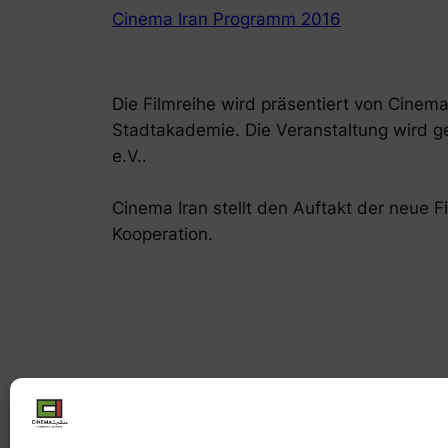
Cinema Iran Programm 2016
Die Filmreihe wird präsentiert von Cinem
Stadtakademie. Die Veranstaltung wird g
e.V..
Cinema Iran stellt den Auftakt der neue F
Kooperation.