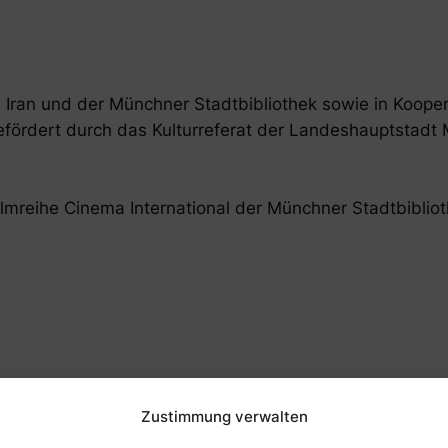
a Iran und der Münchner Stadtbibliothek sowie in Koope
efördert durch das Kulturreferat der Landeshauptstad
ilmreihe Cinema International der Münchner Stadtbiblioth
Cinema Iran
Zustimmung verwalten