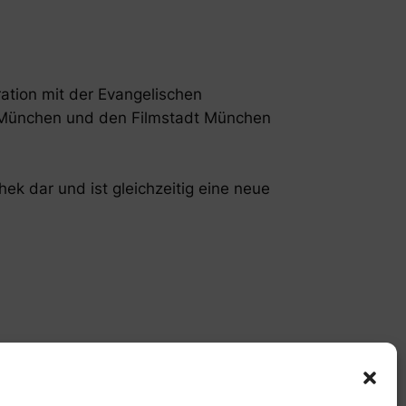
ration mit der Evangelischen
t München und den Filmstadt München
ek dar und ist gleichzeitig eine neue
Impressum & Datenschutz
Facebook