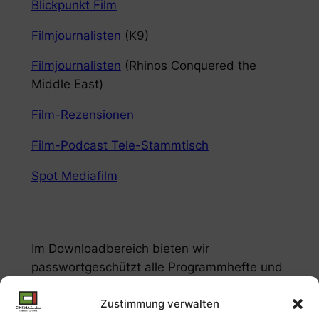
Blickpunkt Film
Filmjournalisten
(K9)
Filmjournalisten
(Rhinos Conquered the
Middle East)
Film-Rezensionen
Film-Podcast Tele-Stammtisch
Spot Mediafilm
Im Downloadbereich bieten wir
passwortgeschützt alle Programmhefte und
Plakate der letzten Jahre zum Download an.
Zustimmung verwalten
Um Zugang zu diesem Bereich zu erhalten,