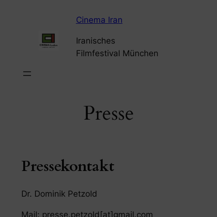
Zum
Cinema Iran
Inhalt
springen
Iranisches
Filmfestival München
Presse
Pressekontakt
Dr. Dominik Petzold
Mail: presse.petzold[at]gmail.com