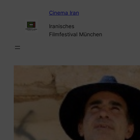
Zum
Cinema Iran
Inhalt
springen
Iranisches
Filmfestival München