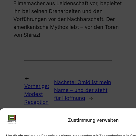
Filmemacher aus Leidenschaft vor, begleitet
ihn bei seinen Dreharbeiten und den
Vorführungen vor der Nachbarschaft. Der
amerikanische Mythos lebt – vor den Toren
von Shiraz!
←
Nächste:
Omid ist mein
Vorherige:
Name – und der steht
Modest
für Hoffnung
→
Reception
Zustimmung verwalten
Um dir ein optimales Erlebnis zu bieten, verwenden wir Technologien wie Co