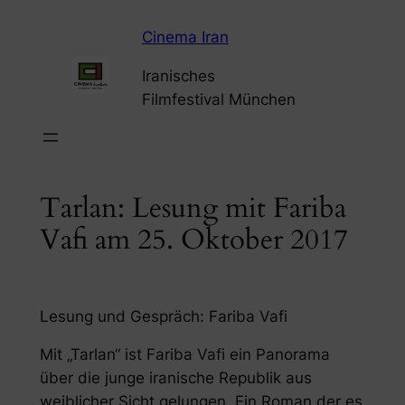
Zum
Cinema Iran
Inhalt
springen
Iranisches
Filmfestival München
Tarlan: Lesung mit Fariba
Vafi am 25. Oktober 2017
Lesung und Gespräch: Fariba Vafi
Mit „Tarlan“ ist Fariba Vafi ein Panorama
über die junge iranische Republik aus
weiblicher Sicht gelungen. Ein Roman der es