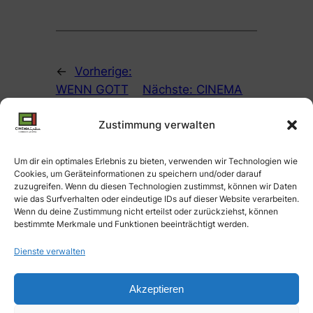
←
Vorherige:
WENN GOTT
Nächste:
CINEMA
SCHLÄFT am
IRAN
Zustimmung verwalten
15. Oktober im
Kooperationspartner
Kino Neues
„Wundern über
Maxim und im
tanawo“
→
Um dir ein optimales Erlebnis zu bieten, verwenden wir Technologien wie
Cookies, um Geräteinformationen zu speichern und/oder darauf
Werkstattkino.
zuzugreifen. Wenn du diesen Technologien zustimmst, können wir Daten
wie das Surfverhalten oder eindeutige IDs auf dieser Website verarbeiten.
Wenn du deine Zustimmung nicht erteilst oder zurückziehst, können
bestimmte Merkmale und Funktionen beeinträchtigt werden.
Dienste verwalten
Impressum &
Cinema Iran
Datenschutz
Akzeptieren