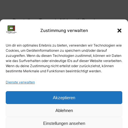
Darsteller : Taraneh Alidoosti, Pegah
Ahangarani, Mohammad Reza Golzar,
Zustimmung verwalten
Mehrdad Sedighian u.a. Buch : Ali
Ahmadzade, Mani Baghbani, Kamera :
Um dir ein optimales Erlebnis zu bieten, verwenden wir Technologien wie
Ashkan Ashkani, Montage : Ali Ahmadzade,
Cookies, um Geräteinformationen zu speichern und/oder darauf
zuzugreifen. Wenn du diesen Technologien zustimmst, können wir Daten
Ehsan Vaseghi, Produzent : Amir
wie das Surfverhalten oder eindeutige IDs auf dieser Website verarbeiten.
Seyedzadeh, Weltvertrieb : DreamLab Films
Wenn du deine Zustimmung nicht erteilst oder zurückziehst, können
bestimmte Merkmale und Funktionen beeinträchtigt werden.
Dienste verwalten
Impressum &
Cinema Iran
Datenschutz
Akzeptieren
Ablehnen
Facebook
Iranisches Filmfestival
Instagram
München
Einstellungen ansehen
X