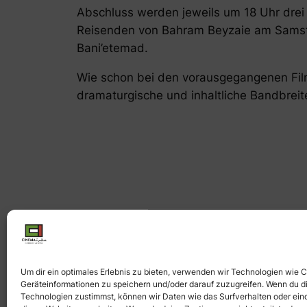
Abschluss werden jeweils um 18 Uhr drei
Reisenden
von Bahram Beyzaie am Samsta
Bani’etemad.
Wie schon bei den vorausgegangenen Film
dramaturgische und inhaltliche Bandbreit
Um dir ein optimales Erlebnis zu bieten, verwenden wir Technologien wie 
Geräteinformationen zu speichern und/oder darauf zuzugreifen. Wenn du d
Technologien zustimmst, können wir Daten wie das Surfverhalten oder eind