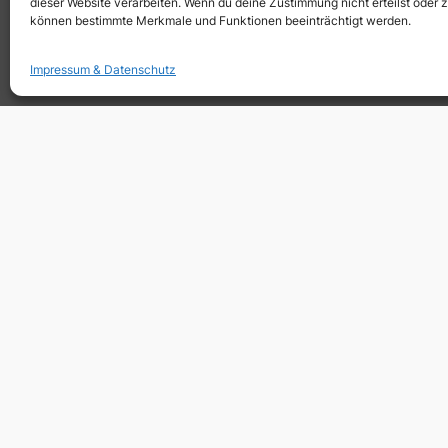
←
Vorherige:
Visions of Iran
dieser Website verarbeiten. Wenn du deine Zustimmung nicht erteilst oder 
können bestimmte Merkmale und Funktionen beeinträchtigt werden.
Impressum & Datenschutz