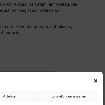
-up
von Abbas Kiarostami am Freitag,
Die
pftuch
der Regisseurin Rakhshan
se drei Filme die enorme ästhetische,
hrhunderts.
Ablehnen
Einstellungen ansehen