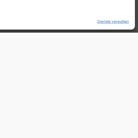
nische Filme beim Filmfest
→
Dienste verwalten
Impressum & Datenschutz
Facebook
Instagram
X