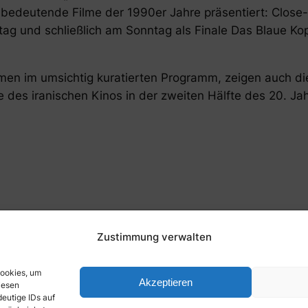
 bedeutende Filme der 1990er Jahre präsentiert:
Close
g und schließlich am Sonntag als Finale
Das Blaue Ko
en im umsichtig kuratierten Programm, zeigen auch die
e des iranischen Kinos in der zweiten Hälfte des 20. Ja
Zustimmung verwalten
Cookies, um
Akzeptieren
iesen
eutige IDs auf